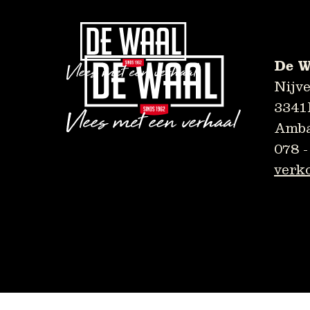
picanha
picanha
De W
Nijv
3341
neem contact op
Amba
078 
verk