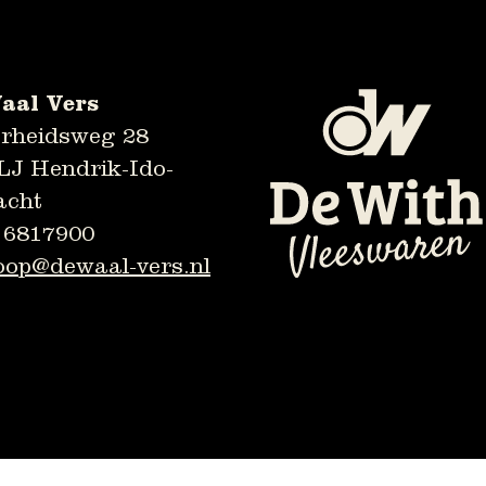
aal Vers
erheidsweg 28
LJ Hendrik-Ido-
cht
- 6817900
oop@dewaal-vers.nl