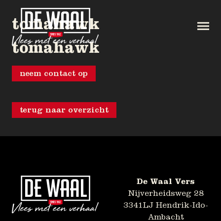
tomahawk
tomahawk
neem contact op
terug naar overzicht
De Waal Vers
Nijverheidsweg 28
3341LJ Hendrik-Ido-
Ambacht